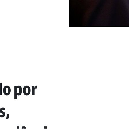
do por
s,